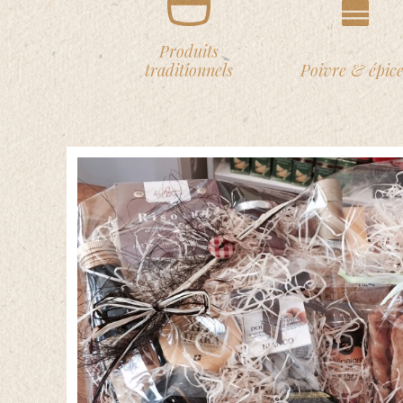
principale
Produits
traditionnels
Poivre & épice
Contact