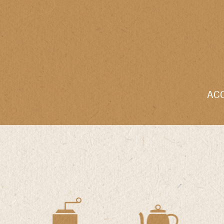
AC
ation
daire