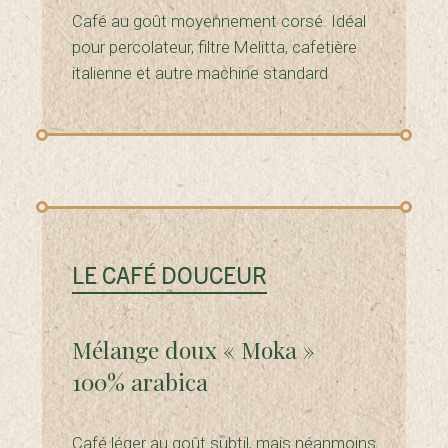
Café au goût moyennement corsé. Idéal
pour percolateur, filtre Melitta, cafetière
italienne et autre machine standard
LE CAFÉ DOUCEUR
Mélange doux « Moka »
100% arabica
Café léger au goût subtil, mais néanmoins