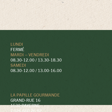
LUNDI
HORAIRES
ADRESSE
FOOTER
FERMÉ
MARDI – VENDREDI
08.30-12.00 / 13.30-18.30
SAMEDI
08.30-12.00 / 13.00-16.00
LA PAPILLE GOURMANDE
GRAND-RUE 16
1530 PAYERNE
T 026 660 26 82